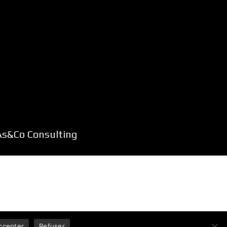
As&Co Consulting
ccepter
Refuser