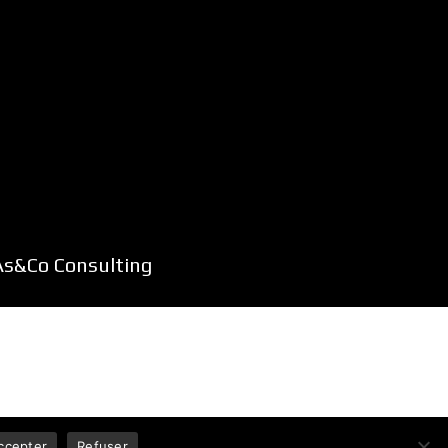
As&Co Consulting
ccepter
Refuser