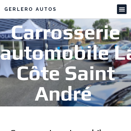
GERLERO AUTOS
Carrosserie
automobile L
Côte Saint
André